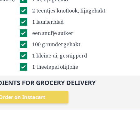
2 teentjes knoflook, fijngehakt
1 laurierblad
een snufje suiker
100 g rundergehakt
1 kleine ui, gesnipperd
1 theelepel olijfolie
IENTS FOR GROCERY DELIVERY
Order on Instacart