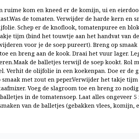
 ruime kom en kneed er de komijn, ui en eierdooie
st.Was de tomaten. Verwijder de harde kern en sn
olijfolie. Schep er de knoflook, tomatenpuree en blo
akje tijm (bind het touwtje aan het handvat van de 
wijderen voor je de soep pureert). Breng op smaak 
toe en breng aan de kook. Draai het vuur lager. Leg
eren.Maak de balletjes terwijl de soep kookt. Rol m
. Verhit de olijfolie in een koekenpan. Doe er de g
p smaak met zout en peper.Verwijder het takje tijm 
staafmixer. Voeg de slagroom toe en breng zo nodi
 balletjes in de tomatensoep. Laat alles ongeveer 5
maken van de balletjes (gebakken vlees, komijn, e