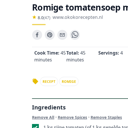
Romige tomatensoep me
www.okokorecepten.nl
8.0
(
47
)
Cook Time:
45
Total:
45
Servings:
4
minutes
minutes
RECEPT
ROMIGE
Ingredients
·
·
Remove All
Remove Spices
Remove Staples
1 kg rijpe tomaten (of 1 kg gepelde t