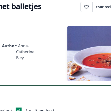
t balletjes
Your rec
Author
: Anna-
Catherine
Bley
omaten)
1 ui, fijngehakt