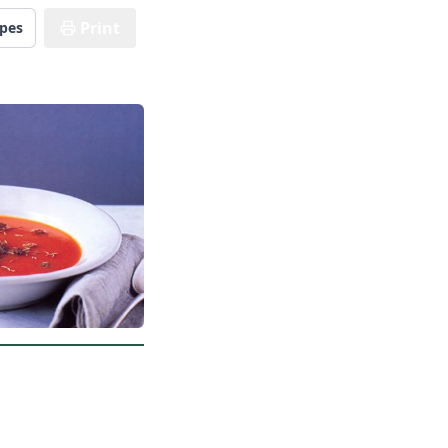
Print
ipes