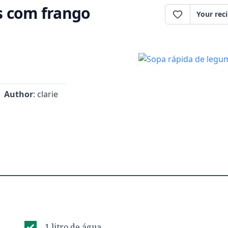
s com frango
Your rec
Author
: clarie
1 litro de água