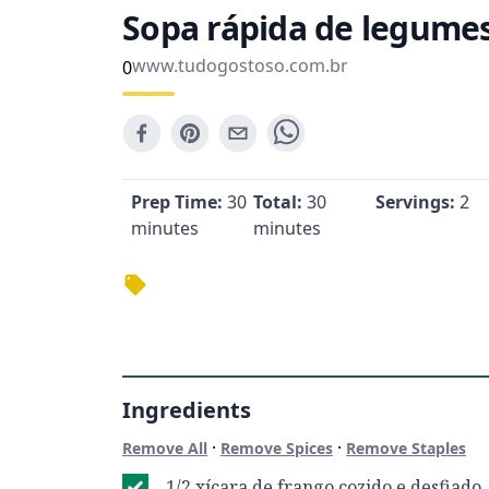
Sopa rápida de legume
www.tudogostoso.com.br
0
Prep Time:
30
Total:
30
Servings:
2
minutes
minutes
Ingredients
·
·
Remove All
Remove Spices
Remove Staples
1/2 xícara de frango cozido e desfiado