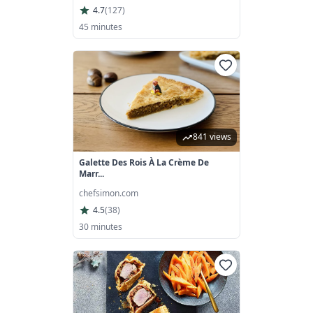
4.7
(
127
)
45 minutes
841 views
Galette Des Rois À La Crème De
Marr...
chefsimon.com
4.5
(
38
)
30 minutes