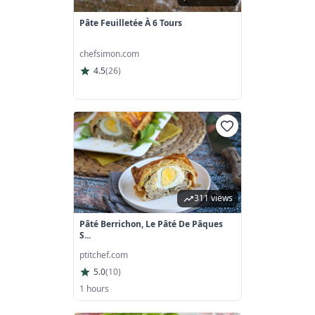
Pâte Feuilletée À 6 Tours
chefsimon.com
4.5
(
26
)
311 views
Pâté Berrichon, Le Pâté De Pâques
S...
ptitchef.com
5.0
(
10
)
1 hours