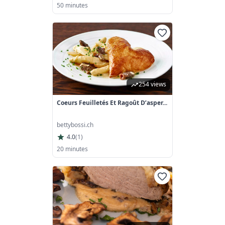
50 minutes
254 views
Coeurs Feuilletés Et Ragoût D’asper...
bettybossi.ch
4.0
(
1
)
20 minutes