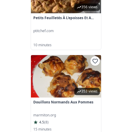
356 views
Petits Feuilletés À L'epoisses Et A...
ptitchef.com
10 minutes
353 views
Douillons Normands Aux Pommes
marmiton.org
4.5
(
8
)
15 minutes