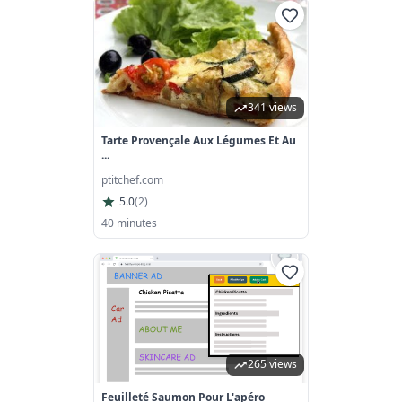
341 views
Tarte Provençale Aux Légumes Et Au
...
ptitchef.com
5.0
(
2
)
40 minutes
265 views
Feuilleté Saumon Pour L'apéro