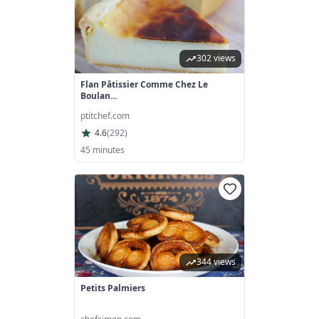
302 views
Flan Pâtissier Comme Chez Le
Boulan...
ptitchef.com
4.6
(
292
)
45 minutes
344 views
Petits Palmiers