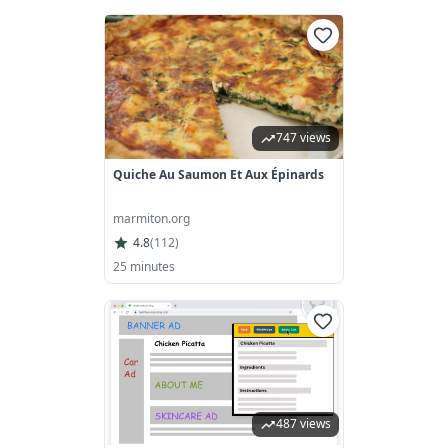
747 views
Quiche Au Saumon Et Aux Épinards
marmiton.org
4.8
(
112
)
25 minutes
487 views