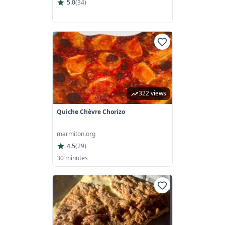
5.0
(
34
)
322 views
Quiche Chèvre Chorizo
marmiton.org
4.5
(
29
)
30 minutes