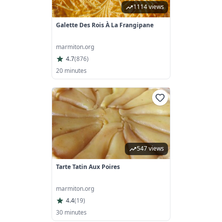
1114 views
Galette Des Rois À La Frangipane
marmiton.org
4.7
(
876
)
20 minutes
547 views
Tarte Tatin Aux Poires
marmiton.org
4.4
(
19
)
30 minutes