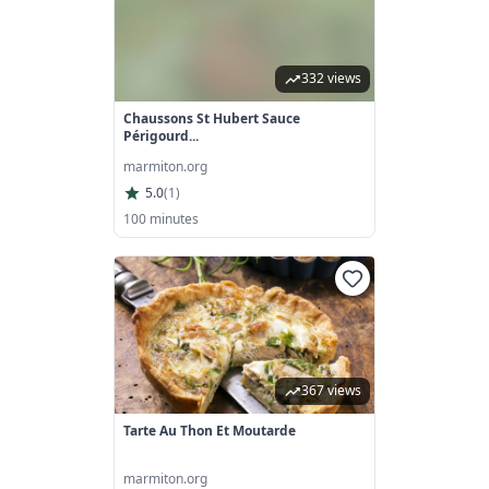
332 views
Chaussons St Hubert Sauce
Périgourd...
marmiton.org
5.0
(
1
)
100 minutes
367 views
Tarte Au Thon Et Moutarde
marmiton.org