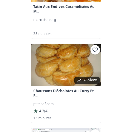
Tatin Aux Endives Caramélisées Au
M...
marmiton.org
35 minutes
378 views
Chaussons D'échalotes Au Curry Et
R...
ptitchef.com
4.3
(
4
)
15 minutes