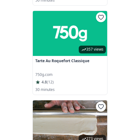
50 minutes
357 views
Tarte Au Roquefort Classique
750g.com
4.8
(
12
)
30 minutes
273 views