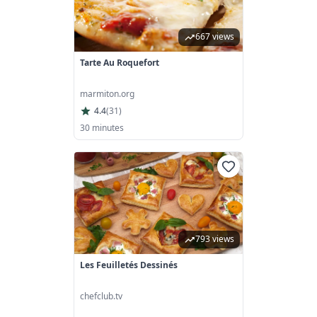
667 views
Tarte Au Roquefort
marmiton.org
4.4
(
31
)
30 minutes
793 views
Les Feuilletés Dessinés
chefclub.tv