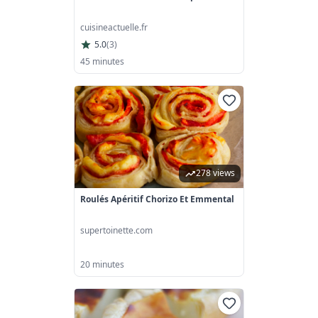
cuisineactuelle.fr
5.0
(
3
)
45 minutes
278 views
Roulés Apéritif Chorizo Et Emmental
supertoinette.com
20 minutes