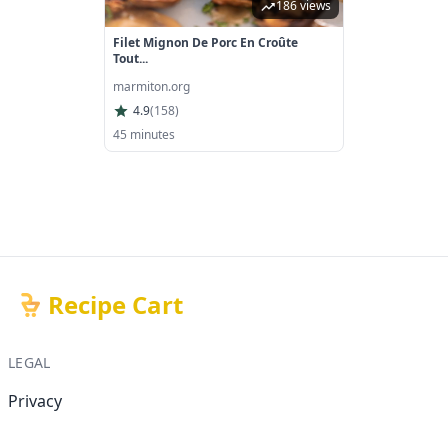
186 views
Filet Mignon De Porc En Croûte
Tout...
marmiton.org
4.9
(
158
)
45 minutes
Recipe Cart
LEGAL
Privacy