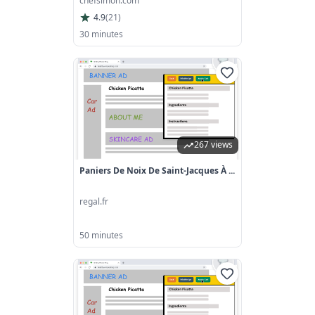
chefsimon.com
4.9
(
21
)
30 minutes
267 views
Paniers De Noix De Saint-Jacques À ...
regal.fr
50 minutes