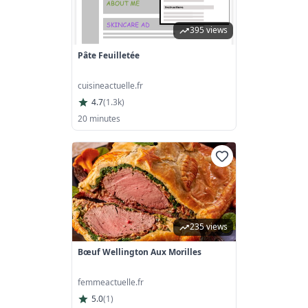
395 views
Pâte Feuilletée
cuisineactuelle.fr
4.7
(
1.3k
)
20 minutes
235 views
Bœuf Wellington Aux Morilles
femmeactuelle.fr
5.0
(
1
)