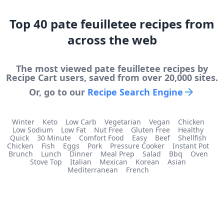
Top
40
pate feuilletee
recipes from
across the web
The most viewed
pate feuilletee
recipes by
Recipe Cart users, saved from over 20,000 sites.
Or, go to our
Recipe Search Engine
Winter
Keto
Low Carb
Vegetarian
Vegan
Chicken
Low Sodium
Low Fat
Nut Free
Gluten Free
Healthy
Quick
30 Minute
Comfort Food
Easy
Beef
Shellfish
Chicken
Fish
Eggs
Pork
Pressure Cooker
Instant Pot
Brunch
Lunch
Dinner
Meal Prep
Salad
Bbq
Oven
Stove Top
Italian
Mexican
Korean
Asian
Mediterranean
French