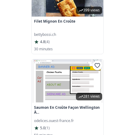
399 views
Filet Mignon En Croûte
bettybossi.ch
4.8
(
4
)
30 minutes
281 views
Saumon En Croûte Façon Wellington
À...
odelices.ouest-france.fr
5.0
(
1
)