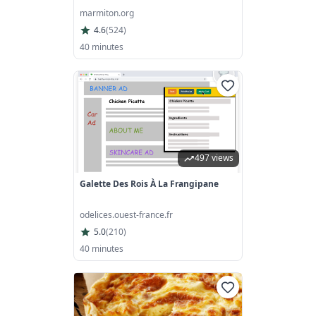
marmiton.org
4.6
(
524
)
40 minutes
497 views
Galette Des Rois À La Frangipane
odelices.ouest-france.fr
5.0
(
210
)
40 minutes