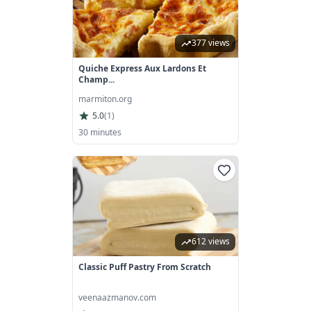
377 views
Quiche Express Aux Lardons Et
Champ...
marmiton.org
5.0
(
1
)
30 minutes
612 views
Classic Puff Pastry From Scratch
veenaazmanov.com