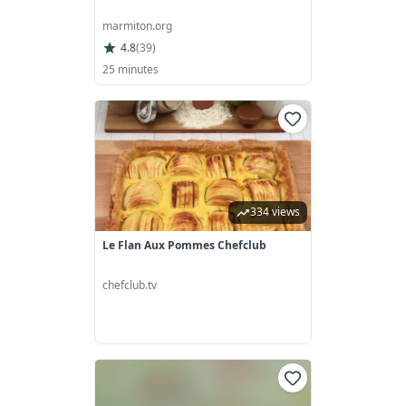
marmiton.org
4.8
(
39
)
25 minutes
334 views
Le Flan Aux Pommes Chefclub
chefclub.tv