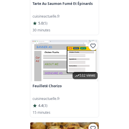
Tarte Au Saumon Fumé Et Épinards
cuisineactuelle.fr
5.0
(
5
)
30 minutes
532 views
Feuilleté Chorizo
cuisineactuelle.fr
4.4
(
3
)
15 minutes