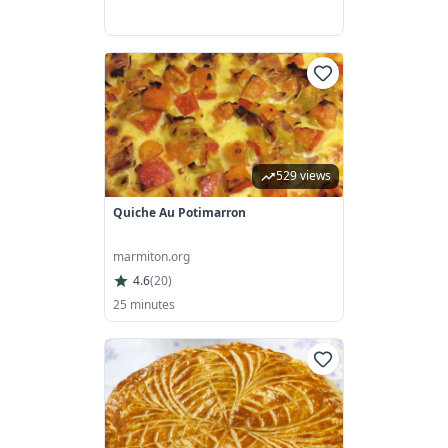
529 views
Quiche Au Potimarron
marmiton.org
4.6
(
20
)
25 minutes